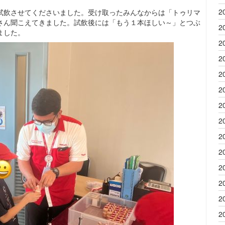
2
試飲させてくださいました。受け取ったみんなからは「トゥリマ
さん聞こえてきました。試飲後には「もう１本ほしい～」とつぶ
2
ました。
2
2
2
2
2
2
2
2
2
2
2
2