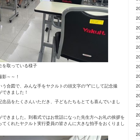
2
2
2
2
2
2
モを取っている様子
2
2
撮影～～！
う合図で、みんな手をヤクルトの頭文字の“Y”にして記念撮
2
ができました！
2
記念品をたくさんいただき、子どもたちもとても喜んでいまし
2
2
ができました。到着式ではお世話になった先生方へお礼の挨拶を
ってくれたヤクルト実行委員の皆さんに大きな拍手をおくりまし
2
2