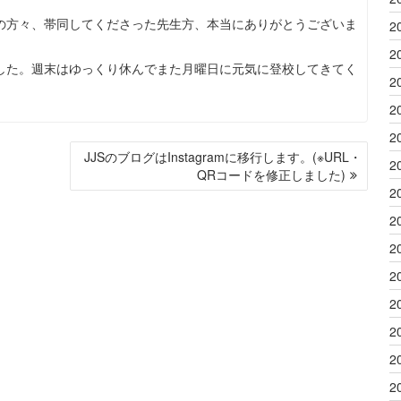
の方々、帯同してくださった先生方、本当にありがとうございま
2
2
した。週末はゆっくり休んでまた月曜日に元気に登校してきてく
2
2
2
JJSのブログはInstagramに移行します。(※URL・
2
QRコードを修正しました)
2
2
2
2
2
2
2
2