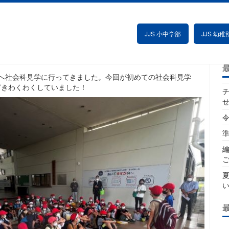
ト工場へ行ってきました！
JJS 小中学部
JJS 幼稚
グ
場へ社会科見学に行ってきました。今回が初めての社会科見学
どきわくわくしていました！
令
夏