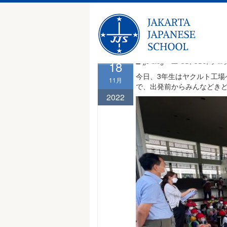
Skip
SD3 ヤクル
to
content
,
,
jjs-blog
SD
SD3
ブロ
18
今日、3年生はヤクルト工
11月
で、出発前からみんなどき
2022