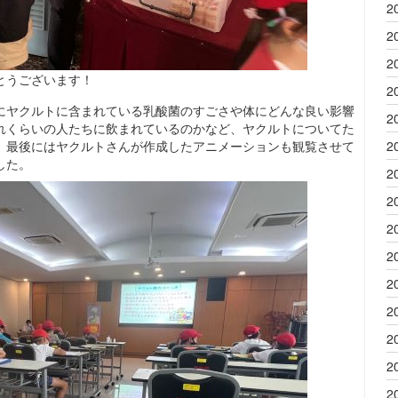
2
2
2
とうございます！
2
にヤクルトに含まれている乳酸菌のすごさや体にどんな良い影響
2
れくらいの人たちに飲まれているのかなど、ヤクルトについてた
。最後にはヤクルトさんが作成したアニメーションも観覧させて
2
した。
2
2
2
2
2
2
2
2
2