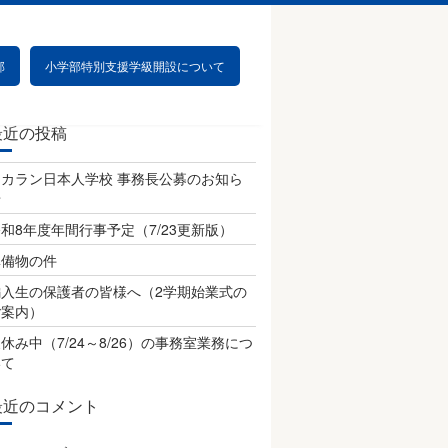
部
小学部特別支援学級開設について
最近の投稿
チカラン日本人学校 事務長公募のお知ら
せ
和8年度年間行事予定（7/23更新版）
準備物の件
編入生の保護者の皆様へ（2学期始業式の
ご案内）
休み中（7/24～8/26）の事務室業務につ
いて
最近のコメント