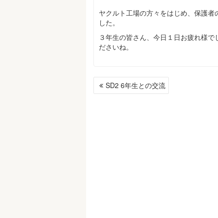
ヤクルト工場の方々をはじめ、保護者
した。
３年生の皆さん、今日１日お疲れ様で
ださいね。
投
SD2 6年生との交流
稿
ナ
ビ
ゲ
ー
シ
ョ
ン