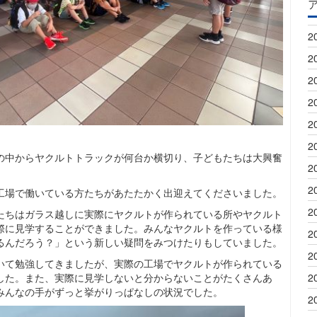
2
2
2
2
2
！
2
の中からヤクルトトラックが何台か横切り、子どもたちは大興奮
2
2
工場で働いている方たちがあたたかく出迎えてくださいました。
2
たちはガラス越しに実際にヤクルトが作られている所やヤクルト
際に見学することができました。みんなヤクルトを作っている様
2
るんだろう？」という新しい疑問をみつけたりもしていました。
2
いて勉強してきましたが、実際の工場でヤクルトが作られている
した。また、実際に見学しないと分からないことがたくさんあ
2
みんなの手がずっと挙がりっぱなしの状況でした。
2