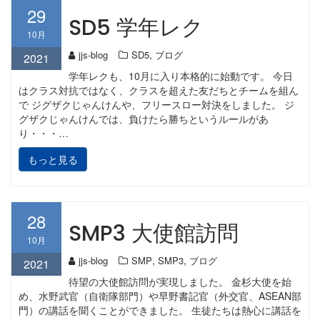
29
SD5 学年レク
10月
,
jjs-blog
SD5
ブログ
2021
学年レクも、10月に入り本格的に始動です。 今日
はクラス対抗ではなく、クラスを超えた友だちとチームを組ん
で ジグザクじゃんけんや、フリースロー対決をしました。 ジ
グザクじゃんけんでは、負けたら勝ちというルールがあ
り・・・…
もっと見る
28
SMP3 大使館訪問
10月
,
,
jjs-blog
SMP
SMP3
ブログ
2021
待望の大使館訪問が実現しました。 金杉大使を始
め、水野武官（自衛隊部門）や早野書記官（外交官、ASEAN部
門）の講話を聞くことができました。 生徒たちは熱心に講話を