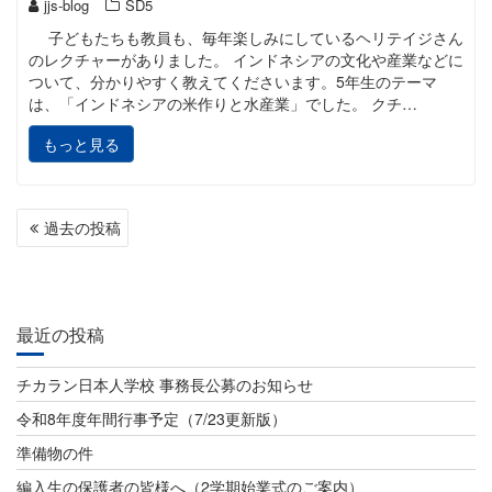
jjs-blog
SD5
子どもたちも教員も、毎年楽しみにしているヘリテイジさん
のレクチャーがありました。 インドネシアの文化や産業などに
ついて、分かりやすく教えてくださいます。5年生のテーマ
は、「インドネシアの米作りと水産業」でした。 クチ…
もっと見る
投
過去の投稿
稿
ナ
ビ
最近の投稿
ゲ
チカラン日本人学校 事務長公募のお知らせ
ー
令和8年度年間行事予定（7/23更新版）
シ
準備物の件
ョ
編入生の保護者の皆様へ（2学期始業式のご案内）