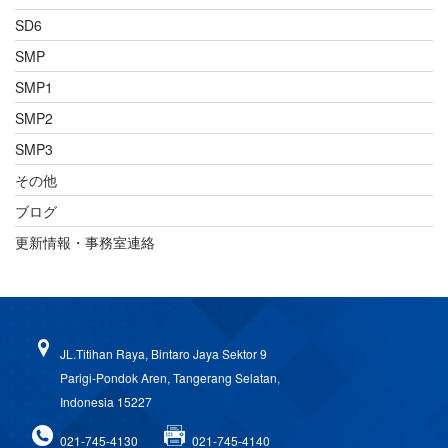
SD6
SMP
SMP1
SMP2
SMP3
その他
ブログ
更新情報・事務室連絡
JL.Titihan Raya, Bintaro Jaya Sektor 9
Parigi-Pondok Aren, Tangerang Selatan,
Indonesia 15227
021-745-4130
021-745-4140