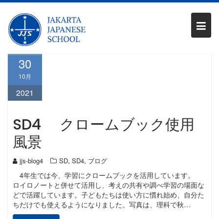
Skip
月:
2021年10月
to
content
30
10月
2021
SD4 クロームブック使用
風景
,
,
jjs-blog4
SD
SD4
ブログ
4年生では今、学習にクロームブックを活用しています。
ロイロノートと併せて活用し、考えの共有や調べ学習の場面な
どで活躍しています。子どもたちは使い方に慣れ始め、自分た
ちだけでも使えるようになりました。写真は、理科で秋…