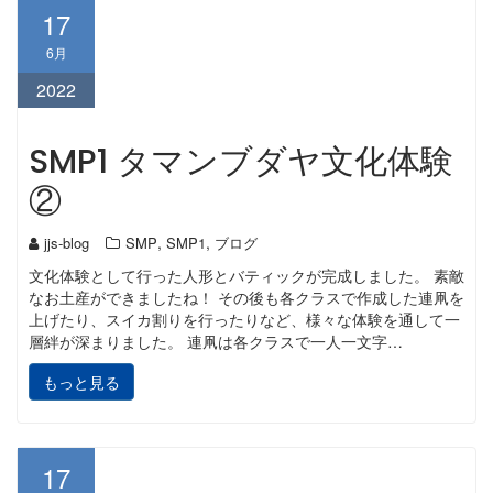
17
6月
2022
SMP1 タマンブダヤ文化体験
②
,
,
jjs-blog
SMP
SMP1
ブログ
文化体験として行った人形とバティックが完成しました。 素敵
なお土産ができましたね！ その後も各クラスで作成した連凧を
上げたり、スイカ割りを行ったりなど、様々な体験を通して一
層絆が深まりました。 連凧は各クラスで一人一文字…
もっと見る
17