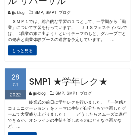
ル リハーサル
,
,
jjs-blog
SMP
SMP1
ブログ
ＳＭＰ１では、総合的な学習の１つとして、一学期から「職
業」について学習を行っています。 ＪＪＳフェスティバルで
は、〈職業の旅に出よう〉というテーマのもと、グループごと
の発表と職業体験ブースの運営を予定しています。 …
もっと見る
28
SMP1 ★学年レク★
7月
,
,
jjs-blog
SMP
SMP1
ブログ
2022
終業式の前日に学年レクを行いました。 「一体感と
コミュニケーション」をテーマに生徒が自分たちで企画したゲ
ームで大変盛り上がりました！ どうしたらスムーズに進行
できるか、オンラインの生徒も楽しめるのはどんな企画かな
ど、…