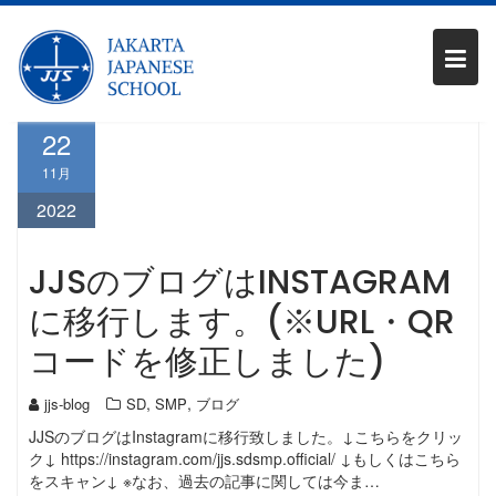
Skip
カテゴリー:
SMP
to
content
22
11月
2022
JJSのブログはINSTAGRAM
に移行します。(※URL・QR
コードを修正しました)
,
,
jjs-blog
SD
SMP
ブログ
JJSのブログはInstagramに移行致しました。↓こちらをクリッ
ク↓ https://instagram.com/jjs.sdsmp.official/ ↓もしくはこちら
をスキャン↓ ※なお、過去の記事に関しては今ま…