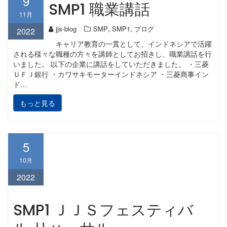
9
SMP1 職業講話
11月
,
,
jjs-blog
SMP
SMP1
ブログ
2022
キャリア教育の一貫として、インドネシアで活躍
される様々な職種の方々を講師としてお招きし、職業講話を行
いました。 以下の企業に講話をしていただきました。 ・三菱
ＵＦＪ銀行 ・カワサキモーターインドネシア ・三菱商事イン
ド…
もっと見る
5
10月
2022
SMP1 ＪＪＳフェスティバ