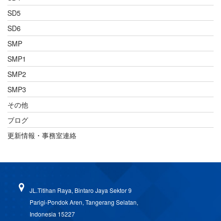
SD5
SD6
SMP
SMP1
SMP2
SMP3
その他
ブログ
更新情報・事務室連絡
JL.Titihan Raya, Bintaro Jaya Sektor 9
Parigi-Pondok Aren, Tangerang Selatan,
Indonesia 15227