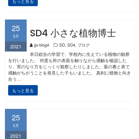
もっと見る
25
SD4 小さな植物博士
5月
,
,
jjs-blog4
SD
SD4
ブログ
2021
本日総合の学習で、学校内に生えている植物の観察
を行いました。 何度も幹の表面を触りながら感触を確認した
り、実のなり方をじっくり観察したりしました。葉の裏と表で
感触がちがうことを発見した子もいました。 真剣に植物と向き
合う…
もっと見る
25
5月
2021