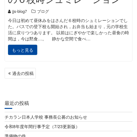
jjs-blog7
ブログ
今日は初めて昼休みをはさんだ６校時のシュミレーションでし
た。バスでの登下校も開始され，お弁当も始まり，元の学校生
活に戻りつつあります。 以前はにぎやかで楽しかった昼食の時
間は，今は黙食…。 静かな空間で食べ…
もっと見る
投
過去の投稿
稿
ナ
ビ
最近の投稿
ゲ
チカラン日本人学校 事務長公募のお知らせ
ー
令和8年度年間行事予定（7/23更新版）
シ
準備物の件