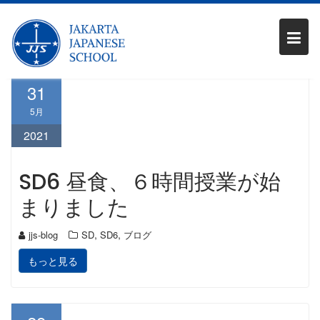
Skip
月:
2021年5月
to
content
31
5月
2021
SD6 昼食、６時間授業が始
まりました
,
,
jjs-blog
SD
SD6
ブログ
もっと見る