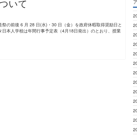
ついて
2
前後 6 月 28 日(水)・30 日（金）を政府休暇取得奨励日と
2
タ日本人学校は年間行事予定表（4月18日発出）のとおり、授業
2
2
2
2
2
2
2
2
2
2
2