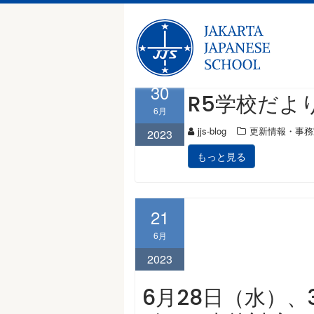
Skip
月:
2023年6月
to
content
30
R5学校だより
6月
jjs-blog
更新情報・事務
2023
もっと見る
21
6月
2023
6月28日（水）