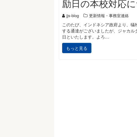
励日の本校対応に
jjs-blog
更新情報・事務室連絡
このたび、インドネシア政府より、犠牲祭の
する通達がございましたが、ジャカル
日といたします。よろ…
もっと見る