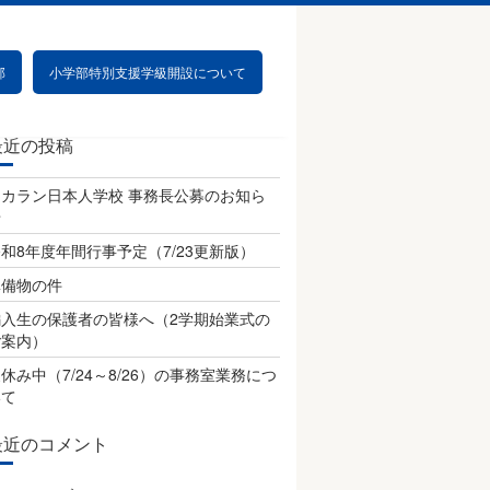
部
小学部特別支援学級開設について
最近の投稿
チカラン日本人学校 事務長公募のお知ら
せ
和8年度年間行事予定（7/23更新版）
準備物の件
編入生の保護者の皆様へ（2学期始業式の
ご案内）
休み中（7/24～8/26）の事務室業務につ
いて
最近のコメント