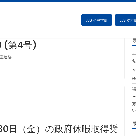
JJS 小中学部
JJS 幼稚
(第4号)
室連絡
令
夏
、30日（金）の政府休暇取得奨