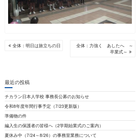
投
全体：明日は旅立ちの日
全体：力強く あしたへ ～
稿
卒業式～
ナ
ビ
最近の投稿
ゲ
ー
チカラン日本人学校 事務長公募のお知らせ
シ
令和8年度年間行事予定（7/23更新版）
ョ
準備物の件
ン
編入生の保護者の皆様へ（2学期始業式のご案内）
夏休み中（7/24～8/26）の事務室業務について