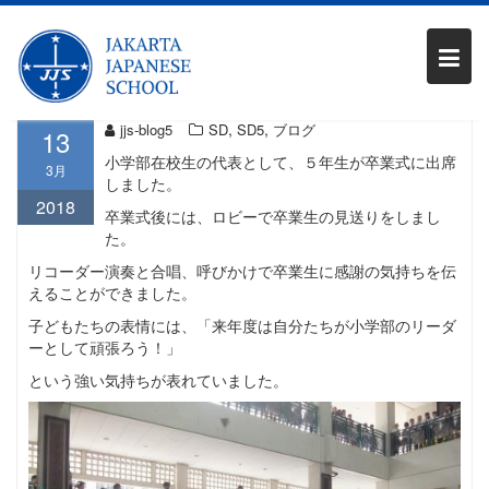
Skip
SD5:卒業式
to
content
,
,
jjs-blog5
SD
SD5
ブログ
13
小学部在校生の代表として、５年生が卒業式に出席
3月
しました。
2018
卒業式後には、ロビーで卒業生の見送りをしまし
た。
リコーダー演奏と合唱、呼びかけで卒業生に感謝の気持ちを伝
えることができました。
子どもたちの表情には、「来年度は自分たちが小学部のリーダ
ーとして頑張ろう！」
という強い気持ちが表れていました。