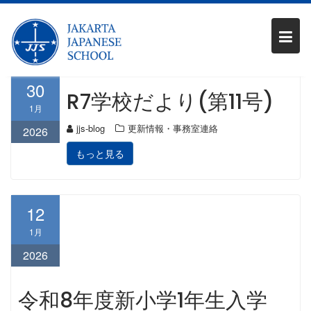
Skip
月:
2026年1月
to
content
30
R7学校だより(第11号)
1月
jjs-blog
更新情報・事務室連絡
2026
もっと見る
12
1月
2026
令和8年度新小学1年生入学