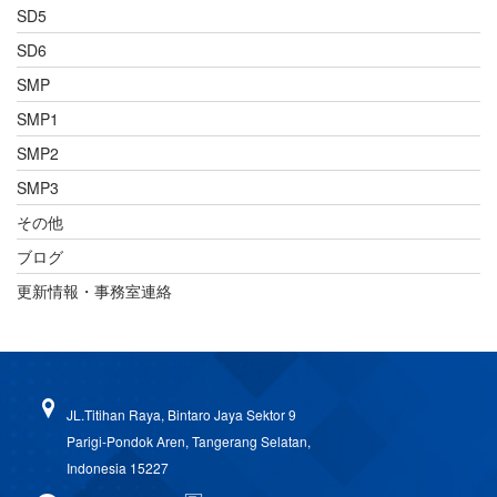
SD5
SD6
SMP
SMP1
SMP2
SMP3
その他
ブログ
更新情報・事務室連絡
JL.Titihan Raya, Bintaro Jaya Sektor 9
Parigi-Pondok Aren, Tangerang Selatan,
Indonesia 15227