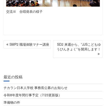
交流Ⅲ 合唱発表の様子
投
SMP2 職場体験マナー講座
SD2 来週から、”JJSこどもゆ
稿
うびんきょく”を開局します！
ナ
ビ
ゲ
最近の投稿
ー
チカラン日本人学校 事務長公募のお知らせ
シ
令和8年度年間行事予定（7/23更新版）
ョ
準備物の件