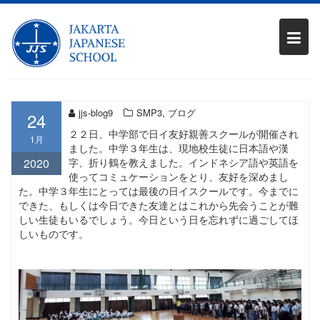
Skip
SMP3：最後の日イ友好
to
content
親善スクール
,
jjs-blog9
SMP3
ブログ
24
２２日、中学部で日イ友好親善スクールが開催され
1月
ました。中学３年生は、現地校生徒に日本語や漢
2020
字、折り鶴を教えました。インドネシア語や英語を
使ってコミュケーションをとり、友好を深めまし
た。中学３年生にとっては最後の日イスクールです。今までに
できた、もしくは今日できた友達とはこれから先会うことが難
しい生徒もいるでしょう。今日という日を忘れずに過ごしてほ
しいものです。