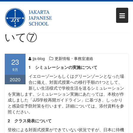
Skip
新型コロナウイルス感染
to
content
症に係る今後の対応につ
いて⑦
jjs-blog
更新情報・事務室連絡
23
1 シミュレーションの実施について
9月
イエローゾーンもしくはグリーンゾーンとなった場
2020
合に備え、対面式授業への移行手順の1つとして、
新しい生活様式で学校生活を送るシミュレーション
を実施します。シミュレーション実施にあたっては、本校が作
成しました「JJS学校再開ガイドライン」に基づき、しっかり
と感染症予防対策を行います。詳細については、添付資料を参
照ください。
2 クラス発表について
登校による対面式授業ができていない状況ですが、日本に待機