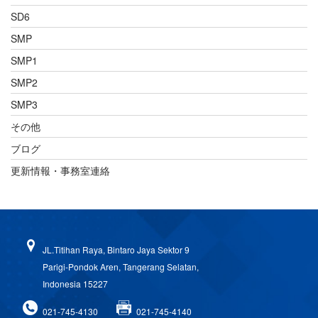
SD6
SMP
SMP1
SMP2
SMP3
その他
ブログ
更新情報・事務室連絡
JL.Titihan Raya, Bintaro Jaya Sektor 9
Parigi-Pondok Aren, Tangerang Selatan,
Indonesia 15227
021-745-4130
021-745-4140