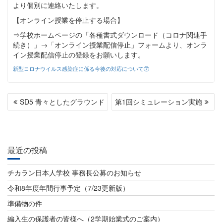
より個別に連絡いたします。
【オンライン授業を停止する場合】
⇒学校ホームページの「各種書式ダウンロード（コロナ関連手
続き）」→「オンライン授業配信停止」フォームより、オンラ
イン授業配信停止の登録をお願いします。
新型コロナウイルス感染症に係る今後の対応について⑦
投
SD5 青々としたグラウンド
第1回シミュレーション実施
稿
ナ
ビ
最近の投稿
ゲ
チカラン日本人学校 事務長公募のお知らせ
ー
令和8年度年間行事予定（7/23更新版）
シ
準備物の件
ョ
編入生の保護者の皆様へ（2学期始業式のご案内）