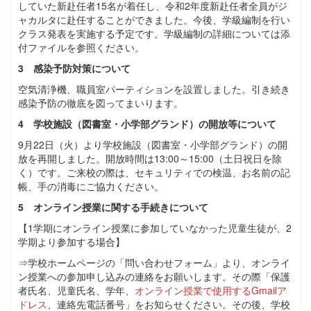
していた新赴任者15名が着任し、令和2年度新赴任者全員がジ
ャカルタに赴任することができました。今後、学級編制を行い
クラス発表を実施する予定です。学級編制の詳細については添
付ファイルを参照ください。
3 感染予防対策について
空気清浄機、職員室パーティションを設置しました。引き続き
感染予防の徹底を図ってまいります。
4 学校施設（図書室・小学部グランド）の開放等について
9月22日（火）より学校施設（図書室・小学部グランド）の開
放を再開しました。開放時間は13:00～15:00（土日祝日を除
く）です。ご来校の際は、セキュリティでの検温、お名前の記
帳、手の消毒にご協力ください。
5 オンライン授業に関する手続きについて
【1学期にオンライン授業に参加していなかった児童生徒が、2
学期より参加する場合】
⇒学校ホームページの「問い合わせフォーム」より、オンライ
ン授業への参加申し込みの連絡をお願いします。その際「保護
者氏名、児童氏名、学年、
オンライン授業で使用するGmailア
ドレス
、連絡先電話番号」をお知らせください。その後、学校