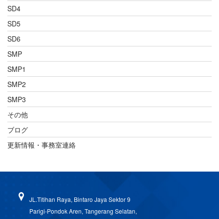
SD4
SD5
SD6
SMP
SMP1
SMP2
SMP3
その他
ブログ
更新情報・事務室連絡
JL.Titihan Raya, Bintaro Jaya Sektor 9
Parigi-Pondok Aren, Tangerang Selatan,