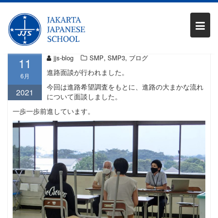
Skip
SMP3 進路面談
to
content
,
,
jjs-blog
SMP
SMP3
ブログ
11
進路面談が行われました。
6月
今回は進路希望調査をもとに、進路の大まかな流れ
2021
について面談しました。
一歩一歩前進しています。