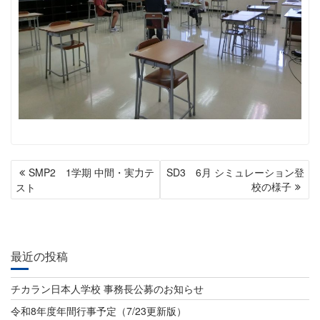
投
SMP2 1学期 中間・実力テ
SD3 6月 シミュレーション登
稿
校の様子
スト
ナ
ビ
最近の投稿
ゲ
ー
チカラン日本人学校 事務長公募のお知らせ
シ
令和8年度年間行事予定（7/23更新版）