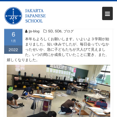
Skip
SD6 校内書き初め大会
to
content
,
,
jjs-blog
SD
SD6
ブログ
6
本年もよろしくお願いします。いよいよ３学期が始
1月
まりました。短い休みでしたが、毎日会っていなか
2022
ったせいか、急に子どもたちが大人びて見えまし
た。いつの間にか成長していたことに驚き、また、
嬉しくなりました。