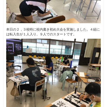
本日の２，３校時に校内書き初め大会を実施しました。４組に
は転入生が１人入り、９人でのスタートです。