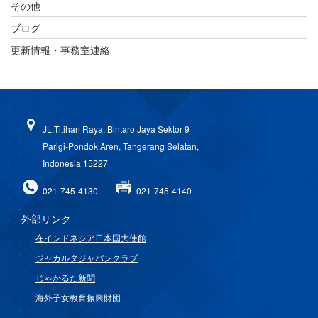
その他
ブログ
更新情報・事務室連絡
JL.Titihan Raya, Bintaro Jaya Sektor 9
Parigi-Pondok Aren, Tangerang Selatan,
Indonesia 15227
021-745-4130
021-745-4140
外部リンク
在インドネシア日本国大使館
ジャカルタジャパンクラブ
じゃかるた新聞
海外子女教育振興財団