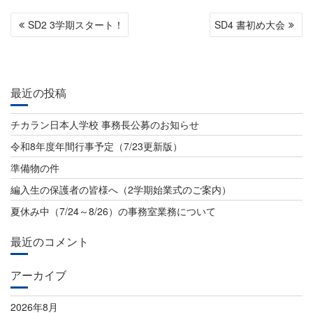
投
SD2 3学期スタート！
SD4 書初め大会
稿
ナ
ビ
最近の投稿
ゲ
チカラン日本人学校 事務長公募のお知らせ
ー
令和8年度年間行事予定（7/23更新版）
シ
準備物の件
ョ
編入生の保護者の皆様へ（2学期始業式のご案内）
ン
夏休み中（7/24～8/26）の事務室業務について
最近のコメント
アーカイブ
2026年8月