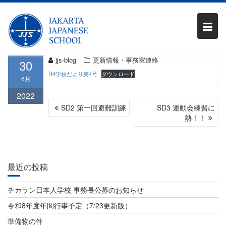
Skip
R4学校だより(第4号)
to
content
jjs-blog
更新情報・事務室連絡
30
R4学校だより第4号
ダウンロード
6月
2022
投
SD2 第一回避難訓練
SD3 運動会練習に
稿
熱！！
ナ
ビ
最近の投稿
ゲ
ー
チカラン日本人学校 事務長公募のお知らせ
シ
令和8年度年間行事予定（7/23更新版）
ョ
準備物の件