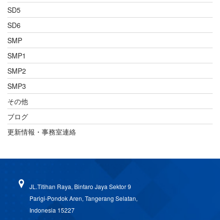
SD5
SD6
SMP
SMP1
SMP2
SMP3
その他
ブログ
更新情報・事務室連絡
JL.Titihan Raya, Bintaro Jaya Sektor 9
Parigi-Pondok Aren, Tangerang Selatan,
Indonesia 15227