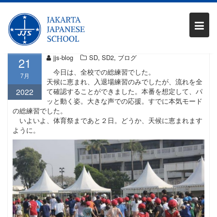
Skip
SD2 体育祭に向けて③
to
content
,
,
jjs-blog
SD
SD2
ブログ
21
今日は、全校での総練習でした。
7月
天候に恵まれ、入退場練習のみでしたが、流れを全
2022
て確認することができました。本番を想定して、パ
ッと動く姿。大きな声での応援。すでに本気モード
の総練習でした。
いよいよ、体育祭まであと２日。どうか、天候に恵まれます
ように。