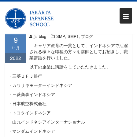
Skip
SMP1 職業講話
to
content
,
,
jjs-blog
SMP
SMP1
ブログ
9
キャリア教育の一貫として、インドネシアで活躍
11月
される様々な職種の方々を講師としてお招きし、職
2022
業講話を行いました。
以下の企業に講話をしていただきました。
・三菱ＵＦＪ銀行
・カワサキモーターインドネシア
・三菱商事インドネシア
・日本航空株式会社
・トヨタインドネシア
・山九インドネシアインターナショナル
・マンダムインドネシア