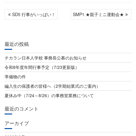
投
SD5 行事がいっぱい！
SMP1 ★親子ミニ運動会★
稿
ナ
ビ
最近の投稿
ゲ
チカラン日本人学校 事務長公募のお知らせ
ー
令和8年度年間行事予定（7/23更新版）
シ
準備物の件
ョ
編入生の保護者の皆様へ（2学期始業式のご案内）
ン
夏休み中（7/24～8/26）の事務室業務について
最近のコメント
アーカイブ