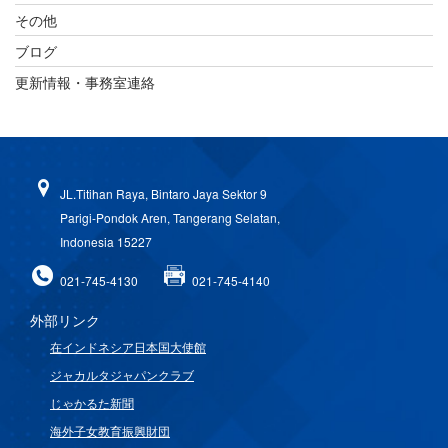
その他
ブログ
更新情報・事務室連絡
JL.Titihan Raya, Bintaro Jaya Sektor 9
Parigi-Pondok Aren, Tangerang Selatan,
Indonesia 15227
021-745-4130
021-745-4140
外部リンク
在インドネシア日本国大使館
ジャカルタジャパンクラブ
じゃかるた新聞
海外子女教育振興財団