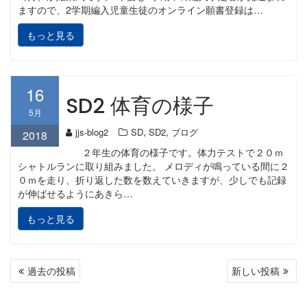
ますので、2学期編入児童生徒のオンライン願書登録は…
もっと見る
16
SD2 体育の様子
5月
,
,
jjs-blog2
SD
SD2
ブログ
2018
２年生の体育の様子です。体力テストで２０ｍ
シャトルランに取り組みました。 メロディが鳴っている間に２
０ｍを走り、折り返した数を数えていきますが、少しでも記録
が伸ばせるようにあきら…
もっと見る
投
過去の投稿
新しい投稿
稿