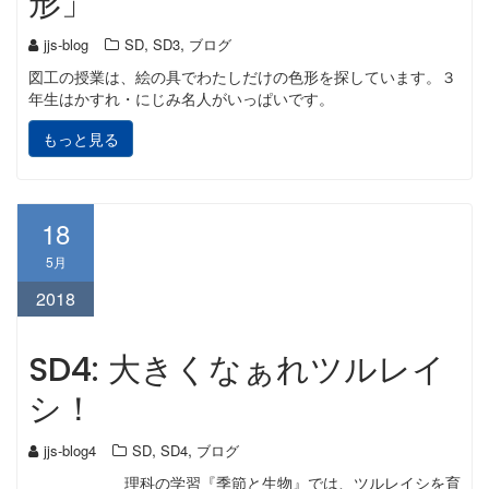
形」
,
,
jjs-blog
SD
SD3
ブログ
図工の授業は、絵の具でわたしだけの色形を探しています。３
年生はかすれ・にじみ名人がいっぱいです。
もっと見る
18
5月
2018
SD4: 大きくなぁれツルレイ
シ！
,
,
jjs-blog4
SD
SD4
ブログ
理科の学習『季節と生物』では、ツルレイシを育