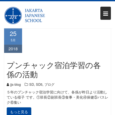
Skip
月:
2018年5月
to
content
25
5月
2018
プンチャック宿泊学習の各
係の活動
,
,
jjs-blog
SD
SD5
ブログ
５年のプンチャック宿泊学習に向けて、各係が昨日より活動し
ている様子 です。①班長②副班長③食事・美化④保健⑤バスレ
ク⑥集い
もっと見る