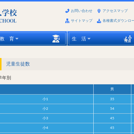
お問い合わせ
アクセスマップ
サイトマップ
各種書式ダウンロ
教 育
生 活
児童生徒数
学年別
男
小1
35
小2
54
小3
45
小4
45