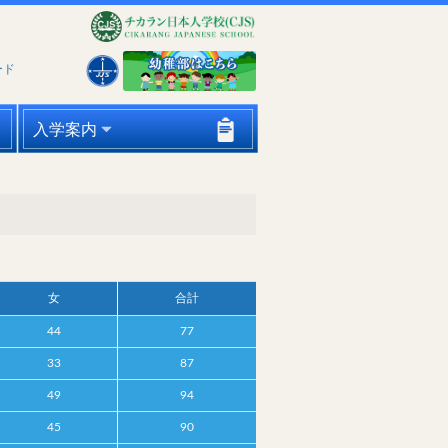
ード
入学案内
女
合計
44
77
33
87
49
94
45
90