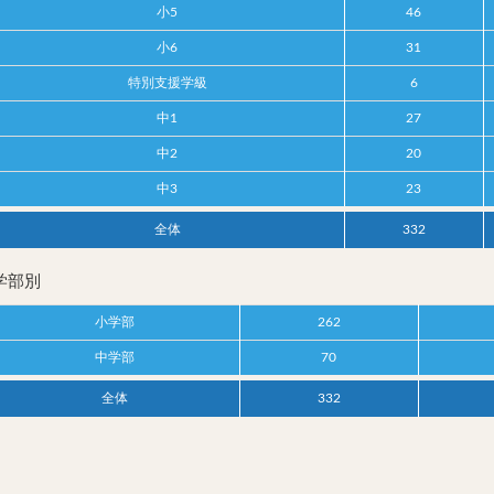
小5
46
小6
31
特別支援学級
6
中1
27
中2
20
中3
23
全体
332
学部別
小学部
262
中学部
70
全体
332